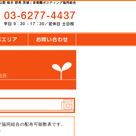
 山梨 栃木 群馬 茨城｜首都圏ポスティング協同組合
北区
グ協同組合の配布可能数表です。
。