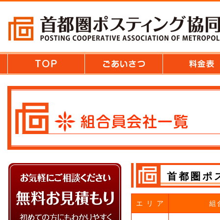
首都圏ポ
エ リ ア
組