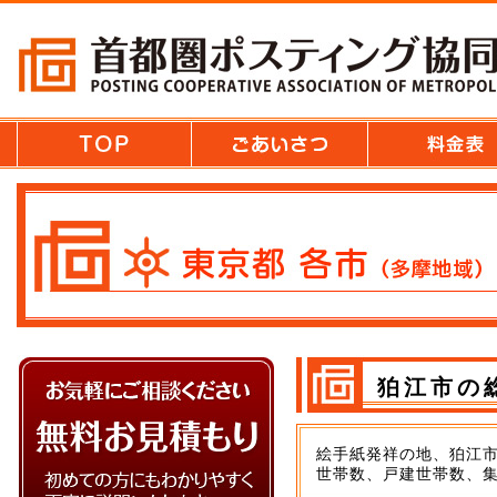
狛江市の
絵手紙発祥の地、狛江
世帯数、戸建世帯数、集