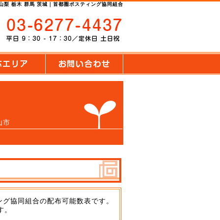
 山梨 栃木 群馬 茨城｜首都圏ポスティング協同組合
山市
ング協同組合の配布可能数表です。
す。