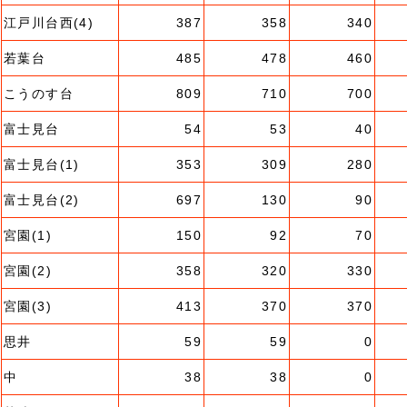
江戸川台西(4)
387
358
340
若葉台
485
478
460
こうのす台
809
710
700
富士見台
54
53
40
富士見台(1)
353
309
280
富士見台(2)
697
130
90
宮園(1)
150
92
70
宮園(2)
358
320
330
宮園(3)
413
370
370
思井
59
59
0
中
38
38
0