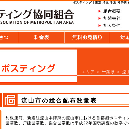
ポスティング｜東京 埼玉 千葉 神奈川
エリア
＞
千葉県
＞ 流
流山市の総合配布数量表
利根運河、新選組流山本陣跡の流山市における首都圏ポスティ
世帯数、戸建世帯数、集合世帯数は平成22年国勢調査の数字で