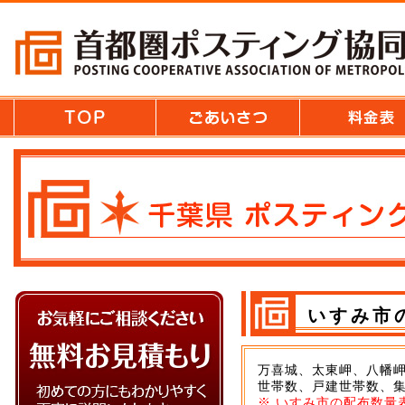
いすみ市
万喜城、太東岬、八幡
世帯数、戸建世帯数、集
※ いすみ市の配布数量