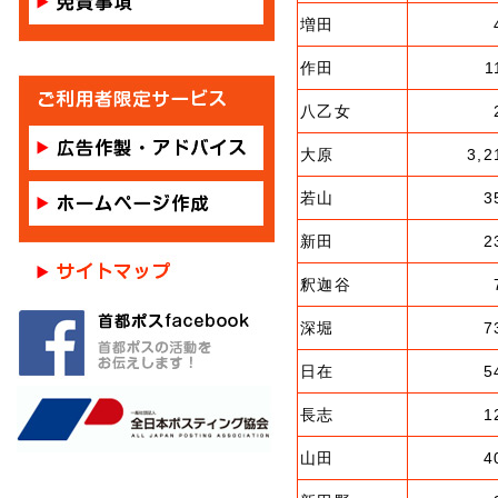
増田
作田
1
八乙女
大原
3,2
若山
3
新田
2
釈迦谷
深堀
7
日在
5
長志
1
山田
4