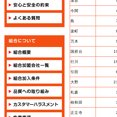
深谷
今関
島
楽町
万木
国府台
1
行川
1
引田
大野
2
札森
柿和田
正立寺