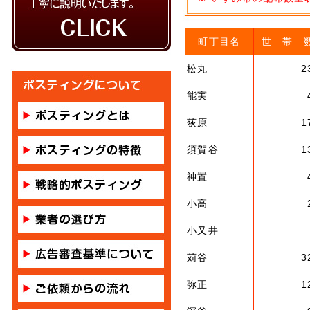
町丁目名
世 帯 
松丸
2
能実
荻原
1
須賀谷
1
神置
小高
小又井
苅谷
3
弥正
1