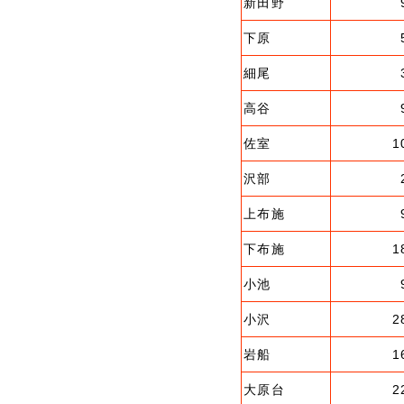
新田野
下原
細尾
高谷
佐室
1
沢部
上布施
下布施
1
小池
小沢
2
岩船
1
大原台
2