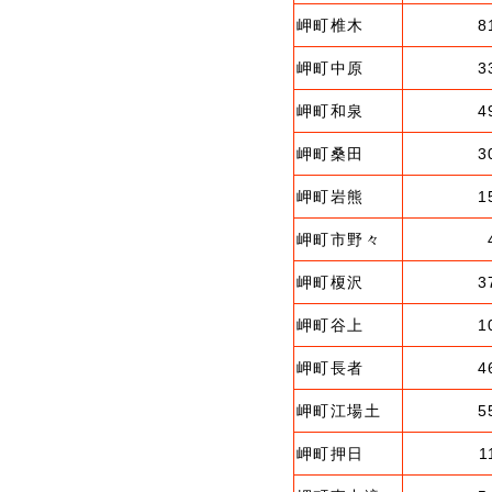
岬町椎木
8
岬町中原
3
岬町和泉
4
岬町桑田
3
岬町岩熊
1
岬町市野々
岬町榎沢
3
岬町谷上
1
岬町長者
4
岬町江場土
5
岬町押日
1