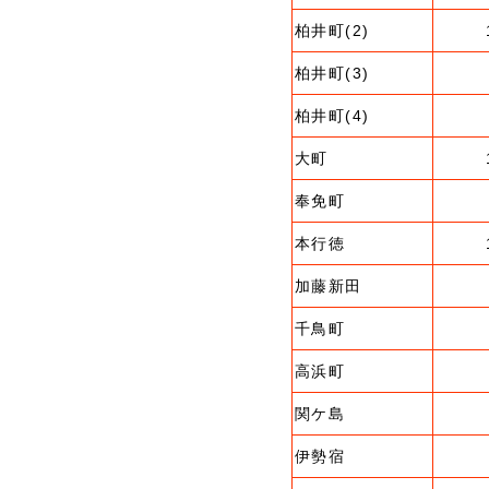
柏井町(2)
柏井町(3)
柏井町(4)
大町
奉免町
本行徳
加藤新田
千鳥町
高浜町
関ケ島
伊勢宿